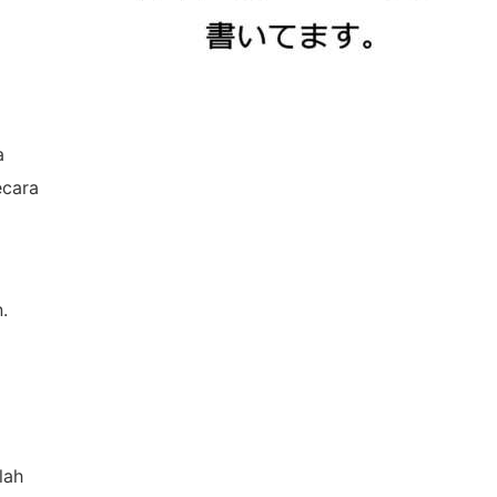
2026年7月28日
ファッションのセンスも興味もない私
ですが、青地のバティックシャツに、
a
グリーンのチノパンを履いて出掛けよ
ecara
うとして、ドアガラスに写った自分の
姿が気持ち悪すぎて、さすがに着替え
ました。
2026年7月24日
コロナ禍にやろうと思って出来なかっ
.
たHanafirst ERP 会計モジュールを今
更ながらリリースしました。売上・仕
入・入出金から自動仕訳、総勘定元
帳、試算表、BS/PL、AR/AP Aging、
Cash Flow Forecast まで一気通貫。
手仕訳・減価償却・前受/前払・返品仕
訳にも対応。
lah