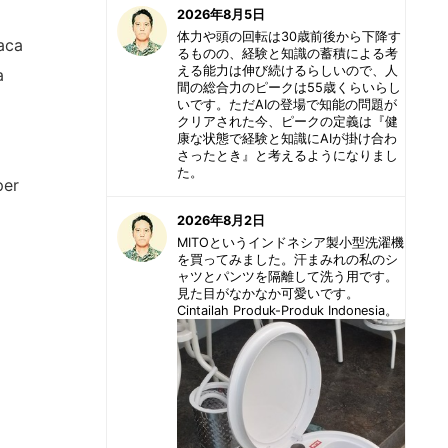
2026年8月5日
体力や頭の回転は30歳前後から下降す
aca
るものの、経験と知識の蓄積による考
える能力は伸び続けるらしいので、人
a
間の総合力のピークは55歳くらいらし
いです。ただAIの登場で知能の問題が
クリアされた今、ピークの定義は『健
康な状態で経験と知識にAIが掛け合わ
さったとき』と考えるようになりまし
た。
per
2026年8月2日
MITOというインドネシア製小型洗濯機
を買ってみました。汗まみれの私のシ
ャツとパンツを隔離して洗う用です。
見た目がなかなか可愛いです。
Cintailah Produk-Produk Indonesia。