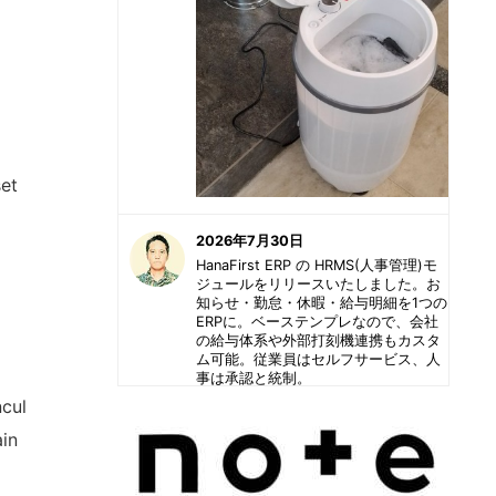
set
2026年7月30日
HanaFirst ERP の HRMS(人事管理)モ
ジュールをリリースいたしました。お
知らせ・勤怠・休暇・給与明細を1つの
ERPに。ベーステンプレなので、会社
の給与体系や外部打刻機連携もカスタ
ム可能。従業員はセルフサービス、人
事は承認と統制。
cul
ain